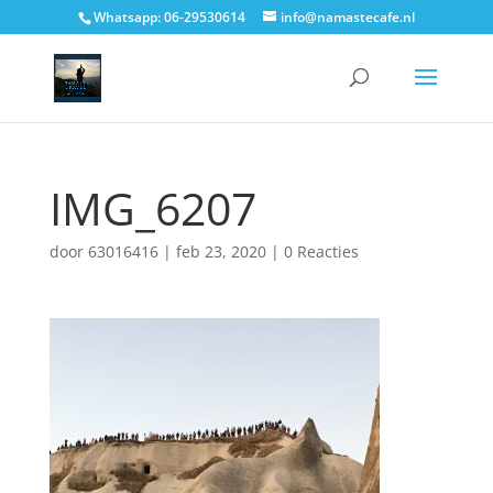
Whatsapp: 06-29530614
info@namastecafe.nl
IMG_6207
door
63016416
|
feb 23, 2020
|
0 Reacties