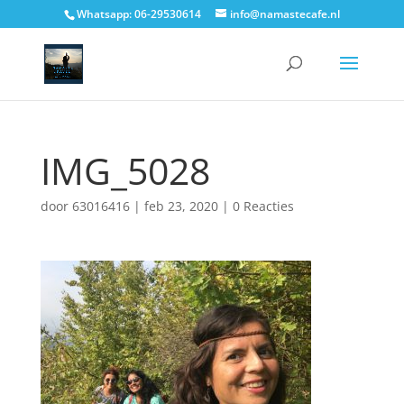
Whatsapp: 06-29530614
info@namastecafe.nl
IMG_5028
door
63016416
|
feb 23, 2020
|
0 Reacties