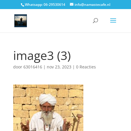
Whatsapp: 06-29530614
info@namastecafe.nl
image3 (3)
door
63016416
|
nov 23, 2023
|
0 Reacties