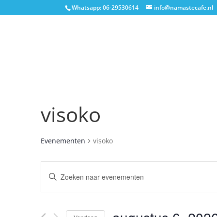
Whatsapp: 06-29530614
info@namastecafe.nl
visoko
Evenementen
visoko
Evenementen
Vul
een
Zoeken
keyword
in.
en
Zoek
voor