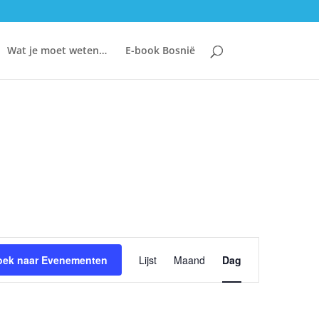
Wat je moet weten…
E-book Bosnië
Evenement
oek naar Evenementen
Lijst
Maand
Dag
weergaven
navigatie