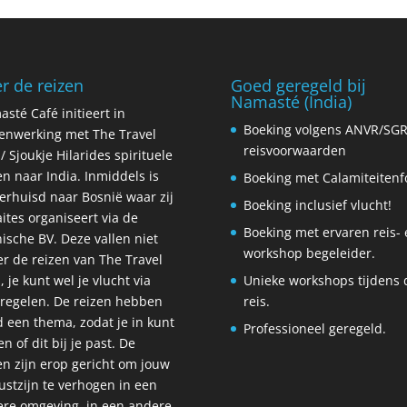
r de reizen
Goed geregeld bij
Namasté (India)
sté Café initieert in
Boeking volgens ANVR/SG
nwerking met The Travel
reisvoorwaarden
/ Sjoukje Hilarides spirituele
en naar India. Inmiddels is
Boeking met Calamiteiten
verhuisd naar Bosnië waar zij
Boeking inclusief vlucht!
aites organiseert via de
Boeking met ervaren reis- 
ische BV. Deze vallen niet
workshop begeleider.
r de reizen van The Travel
, je kunt wel je vlucht via
Unieke workshops tijdens 
regelen. De reizen hebben
reis.
jd een thema, zodat je in kunt
Professioneel geregeld.
en of dit bij je past. De
en zijn erop gericht om jouw
stzijn te verhogen in een
re omgeving, in een andere