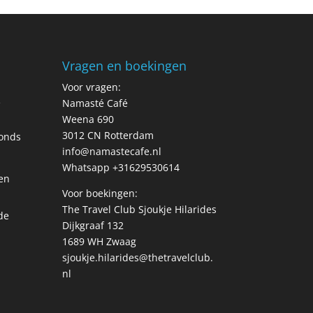
Vragen en boekingen
Voor vragen:
R
Namasté Café
Weena 690
3012 CN Rotterdam
fonds
info@namastecafe.nl
Whatsapp +31629530614
en
Voor boekingen:
The Travel Club Sjoukje Hilarides
de
Dijkgraaf 132
1689 WH Zwaag
sjoukje.hilarides@thetravelclub.
nl