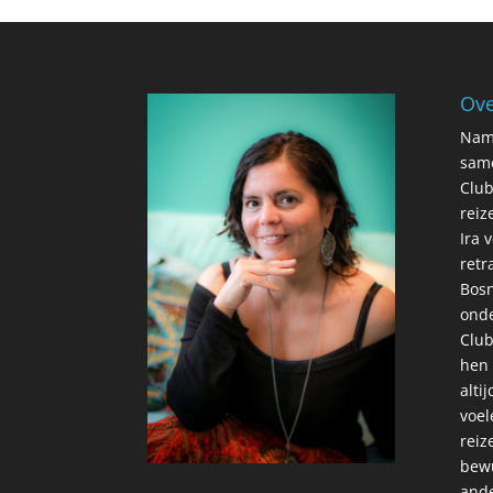
Ove
Nama
same
Club
reiz
Ira 
retr
Bosn
onde
Club
hen 
alti
voel
reiz
bewu
ande