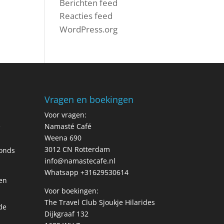
Berichten feed
Reacties feed
WordPress.org
Vragen en boekingen
Voor vragen:
R
Namasté Café
Weena 690
3012 CN Rotterdam
fonds
info@namastecafe.nl
Whatsapp +31629530614
en
Voor boekingen:
The Travel Club Sjoukje Hilarides
de
Dijkgraaf 132