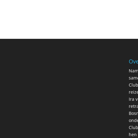
Ove
Nama
same
Club
reiz
Ira 
retr
Bosn
onde
Club
hen 