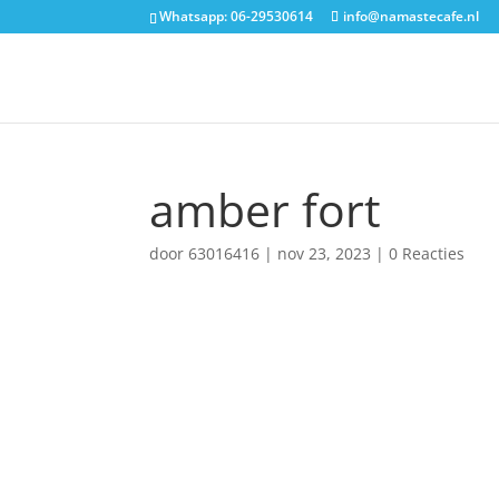
Whatsapp: 06-29530614
info@namastecafe.nl
amber fort
door
63016416
|
nov 23, 2023
|
0 Reacties