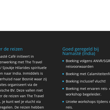
r de reizen
Goed geregeld bij
Namasté (India)
sté Café initieert in
Boeking volgens ANVR/SG
nwerking met The Travel
reisvoorwaarden
/ Sjoukje Hilarides spirituele
en naar India. Inmiddels is
Boeking met Calamiteiten
verhuisd naar Bosnië waar zij
Boeking inclusief vlucht!
aites organiseert via de
Boeking met ervaren reis- 
ische BV. Deze vallen niet
workshop begeleider.
r de reizen van The Travel
, je kunt wel je vlucht via
Unieke workshops tijdens 
regelen. De reizen hebben
reis.