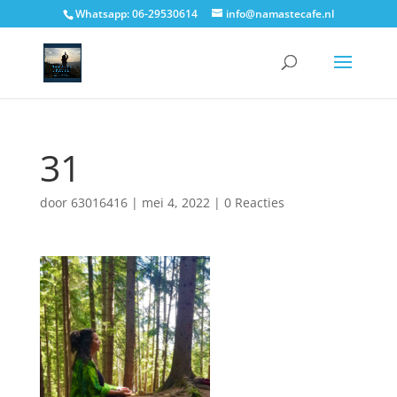
Whatsapp: 06-29530614
info@namastecafe.nl
31
door
63016416
|
mei 4, 2022
|
0 Reacties