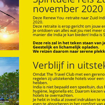
november 2020
Deze Renew You -retraite naar Zuid Ind
2020.
Deze retraite is erop gericht om jouw e
Je ontdoen van alles wat jou niet meer 
manier die India je kan bieden! India is Sp
Deze reis zal in het teken staan van 
Geestelijk en lichamelijk opladen.
We reizen daarom naar serene plekken
Verblijf in uits
Omdat The Travel Club met een gerenom
regelen zij uitstekende hotels voor een 
hebben.
India is niet bepaald een speeltuin, dus h
hygiëne, legionella etc. Daarom kiezen
hotels te overnachten.
Je hebt in India al zoveel indrukken te v
even te absorberen in het comfort van e