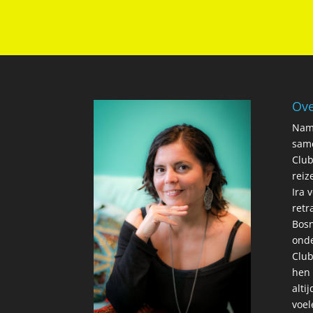
Ove
Nama
same
Club
reiz
Ira 
retr
Bosn
onde
Club
hen 
alti
voel