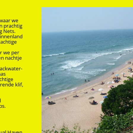
 waar we
n prachtig
ng Nets.
binnenland
rachtige
r we per
en nachtje
backwater-
aas
chtige
rende klif,
l
ps.
tual Haven