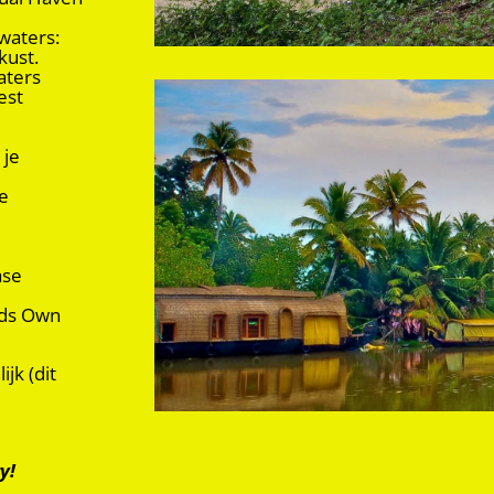
waters:
kust.
aters
est
 je
e
ase
ods Own
jk (dit
y!