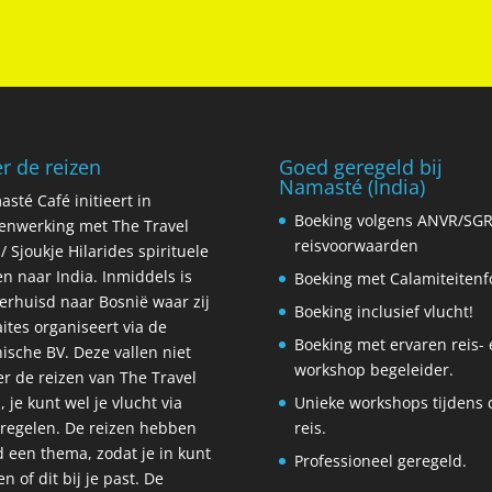
r de reizen
Goed geregeld bij
Namasté (India)
sté Café initieert in
Boeking volgens ANVR/SG
nwerking met The Travel
reisvoorwaarden
/ Sjoukje Hilarides spirituele
en naar India. Inmiddels is
Boeking met Calamiteiten
verhuisd naar Bosnië waar zij
Boeking inclusief vlucht!
aites organiseert via de
Boeking met ervaren reis- 
ische BV. Deze vallen niet
workshop begeleider.
r de reizen van The Travel
, je kunt wel je vlucht via
Unieke workshops tijdens 
regelen. De reizen hebben
reis.
jd een thema, zodat je in kunt
Professioneel geregeld.
en of dit bij je past. De