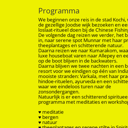
Programma
We beginnen onze reis in de stad Kochi,
de gezellige Joodse wijk bezoeken en ee
loslaat-ritueel doen bij de Chinese Fishi
De volgende dag reizen we verder, het 
in, naar serene spot Munnar met haar p
theeplantages en schitterende natuur.
Daarna reizen we naar Kumarakom, waa
luxe houseboat varen naar Allepey en e
op de boot blijven in de backwaters.
Daarna blijven we twee nachten in een 
resort voor we eindigen op één van Indi
mooiste stranden: Varkala, met haar pra
hindoe-rituelen, ayurveda en een schitte
waar we eindeloos turen naar de
zonsondergangen.
Natuurlijk is er een schitterend spirituee
programma met meditaties en worksho
♥ meditatie
♥ bergen
♥ natuur
♥ theeplantages en serene stilte in Spiri