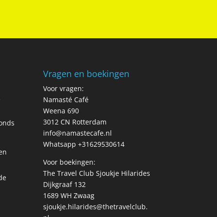
Vragen en boekingen
Voor vragen:
R
Namasté Café
Weena 690
3012 CN Rotterdam
fonds
info@namastecafe.nl
Whatsapp +31629530614
en
Voor boekingen:
The Travel Club Sjoukje Hilarides
de
Dijkgraaf 132
1689 WH Zwaag
sjoukje.hilarides@thetravelclub.